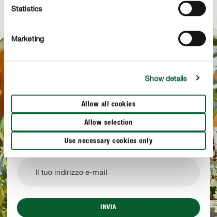
Statistics
Marketing
ISCRIZIONE ALLA NEWSLETTER
Sempre informati
Show details
Consigli per la cura delle piante in base alle stagioni,
ispirazioni su temi quali giardino, prato, decorazione
Allow all cookies
e tante altre informazioni… tutto questo nella nostra
Allow selection
newsletter!
Use necessary cookies only
INVIA