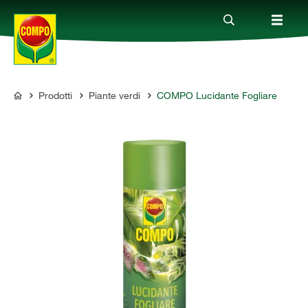
Prodotti
Piante verdi
COMPO Lucidante Fogliare
Prodotti
COMPO
Magazine
Mondi Tematici
Info
Chi siamo