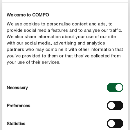
DESCRIZIONE DEL PRODOTTO
Welcome to COMPO
UTILIZZO
We use cookies to personalise content and ads, to
provide social media features and to analyse our traffic.
DETTAGLI TECNICI
We also share information about your use of our site
with our social media, advertising and analytics
partners who may combine it with other information that
CHIEDICI DEL PRODOTTO
you’ve provided to them or that they’ve collected from
your use of their services.
Altri prodotti per piante verdi
Consent
Necessary
Selection
Preferences
Statistics