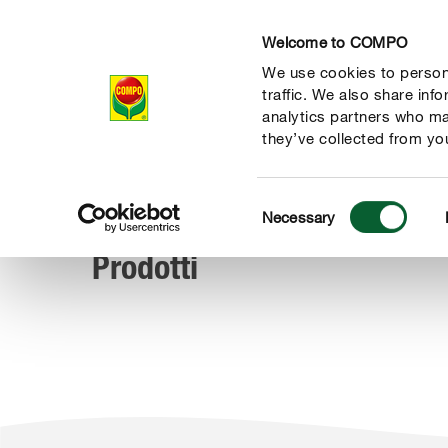
Welcome to COMPO
We use cookies to persona
Prodotti
Magazi
traffic. We also share inf
analytics partners who ma
they’ve collected from you
Consent
Prodotti
Necessary
COMPO
Selection
Prodotti