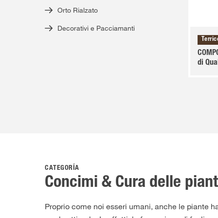
Orto Rialzato
Decorativi e Pacciamanti
Terric
COMPO
di Qua
CATEGORÍA
Concimi & Cura delle pian
Proprio come noi esseri umani, anche le piante han