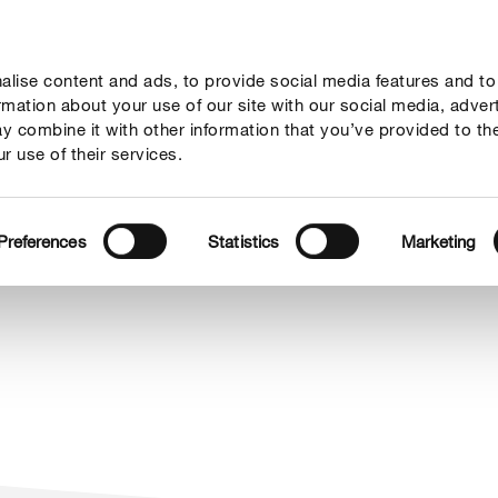
lise content and ads, to provide social media features and to
ne
Mondi Tematici
Info
Chi siamo
Solo il meglio!
ormation about your use of our site with our social media, adver
y combine it with other information that you’ve provided to th
r use of their services.
Preferences
Statistics
Marketing