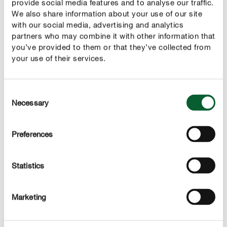
provide social media features and to analyse our traffic.
Il principio attivo microincapsulato assicura l’azione
We also share information about your use of our site
duratura fino all’eliminazione completa della colonia in 2–
with our social media, advertising and analytics
3 settimane
partners who may combine it with other information that
you’ve provided to them or that they’ve collected from
your use of their services.
Consent
Necessary
Selection
Preferences
Statistics
Senza residui visibili e odori sgradevoli
La formulazione non macchia, è inodore e riduce il
rischio di ingestione accidentale grazie alla sostanza
Marketing
amaricante