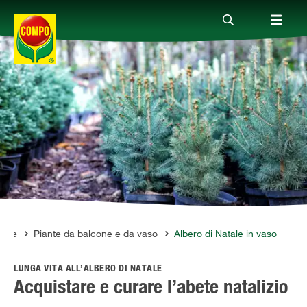
Prodotti
Magazine
Mondi Tematici
Info
ante
Piante da balcone e da vaso
Albero di Natale in vaso
LUNGA VITA ALL’ALBERO DI NATALE
Chi siamo
Acquistare e curare l’abete natalizio