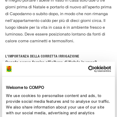
è meglio portare l’abete in vaso in casa solo due o tre
giorni prima di Natale e portarlo di nuovo all’aperto prima
di Capodanno o subito dopo, in modo che non rimanga
nell'appartamento caldo per più di dieci giorni circa. Il
luogo ideale per la vita in casa è in ambiente fresco e
luminoso. Deve essere posizionato lontano da fonti di
calore come caminetti e termosifoni.
L’IMPORTANZA DELLA CORRETTA IRRIGAZIONE
Quanta acqua fornire all’albero di Natale in vaso?
Se le temperature esterne non sono sotto zero, è una
buona cosa annaffiare abbondantemente l'albero di
Natale prima di portarlo dentro casa, per prepararlo
Welcome to COMPO
all'aria calda generata dal riscaldamento domestico. Per
We use cookies to personalise content and ads, to
i suoi giorni in casa, le regole sono le stesse che vanno
provide social media features and to analyse our traffic.
applicate per l’irrigazione delle tue piante
We also share information about your use of our site
with our social media, advertising and analytics
d'appartamento: la zolla non dovrebbe mai seccarsi. Il