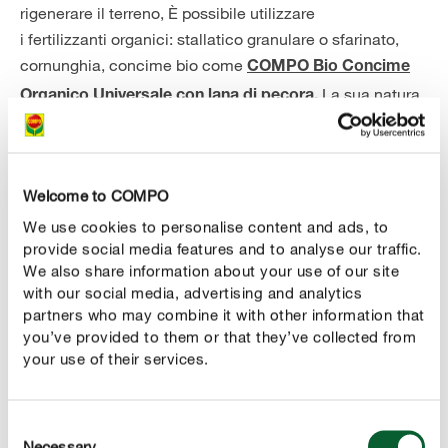
rigenerare il terreno, È possibile utilizzare
i fertilizzanti organici: stallatico granulare o sfarinato,
cornunghia, concime bio come
COMPO Bio Concime
La sua natura
Organico Universale con lana di pecora
.
biologica attiva un'ampia varietà di microrganismi nel
terreno che influiscono positivamente sulla creazione di
un ricco humus, che accoglie e nutre le radici. Inoltre il
Welcome to COMPO
suolo viene allentato, non diventa troppo compatto e
fangoso né troppo sciolto al punto da perdere subito i
We use cookies to personalise content and ads, to
provide social media features and to analyse our traffic.
fattori nutritivi a seguito del dilavamento con le piogge
We also share information about your use of our site
autunnali. Va detto anche che il concime biologico è
with our social media, advertising and analytics
gradito ai lombrichi, che garantiscono una buona
partners who may combine it with other information that
struttura del suolo. Il concime con lana di pecora, inoltre,
you’ve provided to them or that they’ve collected from
aumenta la capacità di conservare a lungo un buon
your use of their services.
livello di umidità, e offre un vantaggio importante: è
sufficiente una concimazione per ottenere un effetto
Consent
nutritivo a lungo termine, fino a 5 mesi.
Necessary