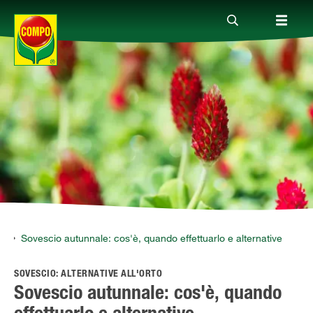
Prodotti
Magazine
Mondi Tematici
Info
o
Sovescio autunnale: cos'è, quando effettuarlo e alternative
SOVESCIO: ALTERNATIVE ALL'ORTO
Chi siamo
Sovescio autunnale: cos'è, quando