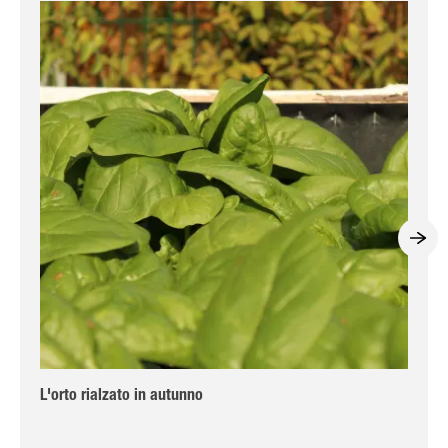
L'orto rialzato in autunno
Con
ave