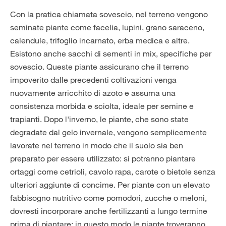
Con la pratica chiamata sovescio, nel terreno vengono
seminate piante come facelia, lupini, grano saraceno,
calendule, trifoglio incarnato, erba medica e altre.
Esistono anche sacchi di sementi in mix, specifiche per
sovescio. Queste piante assicurano che il terreno
impoverito dalle precedenti coltivazioni venga
nuovamente arricchito di azoto e assuma una
consistenza morbida e sciolta, ideale per semine e
trapianti. Dopo l'inverno, le piante, che sono state
degradate dal gelo invernale, vengono semplicemente
lavorate nel terreno in modo che il suolo sia ben
preparato per essere utilizzato: si potranno piantare
ortaggi come cetrioli, cavolo rapa, carote o bietole senza
ulteriori aggiunte di concime. Per piante con un elevato
fabbisogno nutritivo come pomodori, zucche o meloni,
dovresti incorporare anche fertilizzanti a lungo termine
prima di piantare: in questo modo le piante troveranno