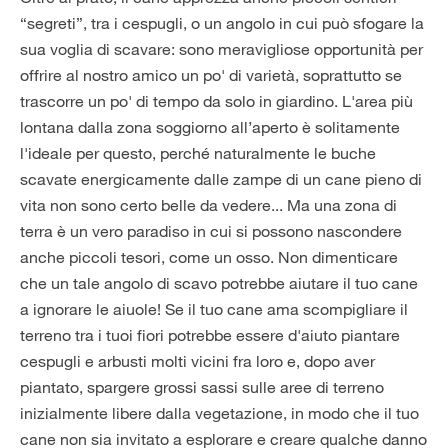
“segreti”, tra i cespugli, o un angolo in cui può sfogare la
sua voglia di scavare: sono meravigliose opportunità per
offrire al nostro amico un po' di varietà, soprattutto se
trascorre un po' di tempo da solo in giardino. L'area più
lontana dalla zona soggiorno all’aperto è solitamente
l'ideale per questo, perché naturalmente le buche
scavate energicamente dalle zampe di un cane pieno di
vita non sono certo belle da vedere... Ma una zona di
terra è un vero paradiso in cui si possono nascondere
anche piccoli tesori, come un osso. Non dimenticare
che un tale angolo di scavo potrebbe aiutare il tuo cane
a ignorare le aiuole! Se il tuo cane ama scompigliare il
terreno tra i tuoi fiori potrebbe essere d'aiuto piantare
cespugli e arbusti molti vicini fra loro e, dopo aver
piantato, spargere grossi sassi sulle aree di terreno
inizialmente libere dalla vegetazione, in modo che il tuo
cane non sia invitato a esplorare e creare qualche danno