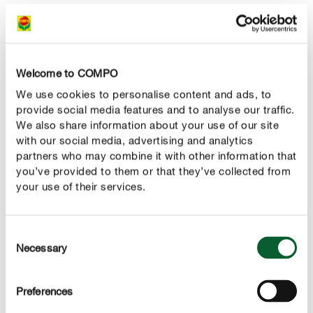
organico naturale per la nutrizione del tappeto erboso, fa
eccezione a questa regola: dopo averlo somministrato
sul prato, e dopo un'accurata e sufficiente annaffiatura,
l’area è subito disponibile per cani e gatti. Se sul prato
Welcome to COMPO
sono presenti, oltre ai cani, anche erbivori come cavie o
We use cookies to personalise content and ads, to
conigli, bisogna lasciare che gli animali entrino nel prato
provide social media features and to analyse our traffic.
solo quando i grani del fertilizzante naturale BIO
We also share information about your use of our site
organico si saranno disintegrati dopo alcuni giorni,
with our social media, advertising and analytics
attraverso un'abbondante irrigazione. Gli erbivori
partners who may combine it with other information that
you’ve provided to them or that they’ve collected from
affamati hanno il muso molto vicino al suolo e possono
your use of their services.
quindi raccogliere casualmente il fertilizzante mentre
mangiano l'erba; non è un veleno ma è comunque non
commestibile.
Consent
Necessary
Selection
Preferences