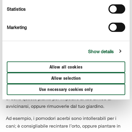
Statistics
Marketing
Show details
Allow all cookies
Ci sono piante velenose per i cani?
Allow selection
Purtroppo esistono anche piante indigeribili o addirittura
Use necessary cookies only
mortali per i cani. Dovresti quindi recintare le aree in cui
ci sono queste piante per impedire al tuo amico di
avvicinarsi, oppure rimuoverle dal tuo giardino.
Ad esempio, i pomodori acerbi sono intollerabili per i
cani; è consigliabile recintare l’orto, oppure piantare in