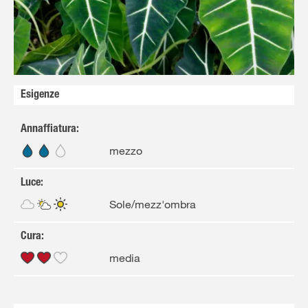
Solo il meglio!
Esigenze
Annaffiatura
:
mezzo
Luce
:
Sole/mezz'ombra
Cura
:
media