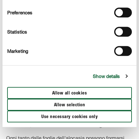
guanti durante il rinvaso.
Preferences
Statistics
MANTENERE CORRETTAMENTE
Marketing
Le cure per l'Alocasia
Irrigazione
Show details
Le alocasie raccolgono e conservano l'acqua nei robusti
steli, ed è questa riserva idrica che mantiene dritte le
foglie. Se innaffi troppo poco, le foglie si afflosciano. Il
Allow all cookies
terriccio dell'alocasia dovrebbe essere sempre
Allow selection
leggermente umido, ma non troppo fradicio. È meglio
annaffiare spesso con un po' meno acqua invece di
Use necessary cookies only
abbondare, con il rischio di creare un ristagno idrico.
Ogni tanto dalle foglie dell'alocasia possono formarsi