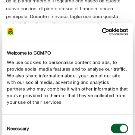
della pianta madre e il fogliame che nasce da queste
nuove porzioni di pianta cresce di fianco al cespo
principale. Durante il rinvaso, taglia con cura questa
parte delle radici con il suo fogliame e trasferiscile in un
nuovo vaso. Assicurati che le radici rimaste non vengano
troppo danneggiate durante la divisione, e che il rizoma
abbia già formato nuove sottili radici, dalle quali
Welcome to COMPO
dipenderà l’attecchimento e lo sviluppo. Posiziona la
We use cookies to personalise content and ads, to
nuova pianta che hai ottenuto in un luogo luminoso e
provide social media features and to analyse our traffic.
mantieni il terreno leggermente umido.
We also share information about your use of our site
with our social media, advertising and analytics
partners who may combine it with other information that
you’ve provided to them or that they’ve collected from
your use of their services.
L'alocasia è leggermente velenosa in tutte le
Consent
parti della pianta, quindi tienila lontano da
Necessary
Selection
bambini e animali domestici e indossa i