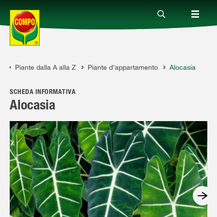
e
Piante dalla A alla Z
Piante d'appartamento
Alocasia
Prodotti
SCHEDA INFORMATIVA
Magazine
Alocasia
Mondi Tematici
Info
Chi siamo