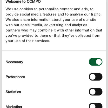
Welcome to COMPO
We use cookies to personalise content and ads, to
provide social media features and to analyse our traffic.
We also share information about your use of our site
with our social media, advertising and analytics
partners who may combine it with other information that
you’ve provided to them or that they’ve collected from
Fioriture Ricche e Continue
your use of their services.
L'elevato apporto di potassio soddisfa l'alto consumo di
nutrienti tipico di queste varietà, garantendo una
produzione di fiori massiccia, costante e prolungata nel
Consent
tempo.
Necessary
Selection
Preferences
DESCRIZIONE DEL PRODOTTO
Statistics
UTILIZZO
Marketing