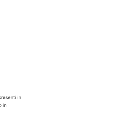
resenti in
o in