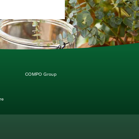
Ho letto la
dichiarazione sulla protez
COMPO Group
re