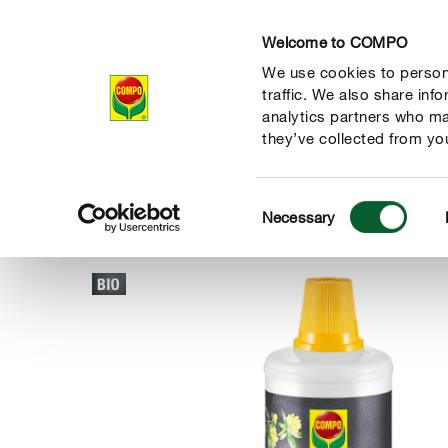
Welcome to COMPO
We use cookies to persona
Prodotti
Magazi
traffic. We also share inf
analytics partners who ma
they’ve collected from you
Consent
Prodotti
Protezione piante
Malerbe
COMPO BIO Acet
Necessary
COMPO
Selection