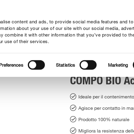
lise content and ads, to provide social media features and to
ne
Mondi Tematici
Info
Chi siamo
Solo il meglio!
ormation about your use of our site with our social media, adver
y combine it with other information that you’ve provided to th
r use of their services.
o Concentrato
Preferences
Statistics
Marketing
COMPO BIO Ac
Ideale per il contenimento
Agisce per contatto in ma
Prodotto 100% naturale
Migliora la resistenza delle