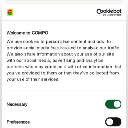
Vantaggi
Substrato ad uso professionale a base di torba di
sfagno pregiata
Welcome to COMPO
We use cookies to personalise content and ads, to
Substrato di coltivazione pronto all’uso
provide social media features and to analyse our traffic.
Ideale per semina e taleaggio
We also share information about your use of our site
with our social media, advertising and analytics
Esenti da parassiti e semi di erbe infestanti
partners who may combine it with other information that
you’ve provided to them or that they’ve collected from
your use of their services.
UTILIZZO
Consent
Necessary
Selection
DETTAGLI TECNICI
Preferences