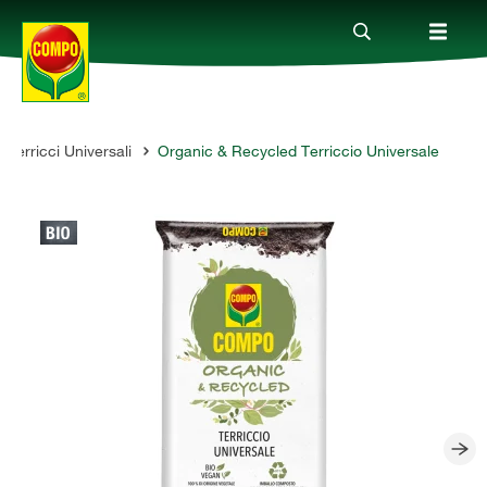
Terricci Universali
Organic & Recycled Terriccio Universale
Prodotti
Magazine
Mondi Tematici
Info
Chi siamo