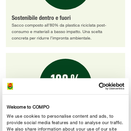
Sostenibile dentro e fuori
Sacco composto all’80% da plastica riciclata post-
consumo e materiali a basso impatto. Una scelta
concreta per ridurre l’impronta ambientale.
Welcome to COMPO
We use cookies to personalise content and ads, to
100% vegetale
provide social media features and to analyse our traffic.
Formulato solo con materie prime di origine vegetale,
We also share information about your use of our site