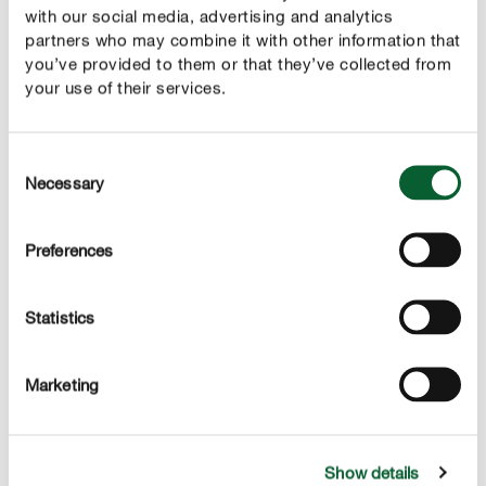
privo di torba. Ideale per un giardinaggio più etico e
with our social media, advertising and analytics
responsabile.
partners who may combine it with other information that
you’ve provided to them or that they’ve collected from
your use of their services.
Consent
Necessary
Selection
Preferences
Statistics
Universale e versatile
Perfetto per piante da interno, balcone e giardino:
Marketing
ornamentali, ortaggi, frutti e aromatiche. Un unico
terriccio per ogni esigenza.
Show details