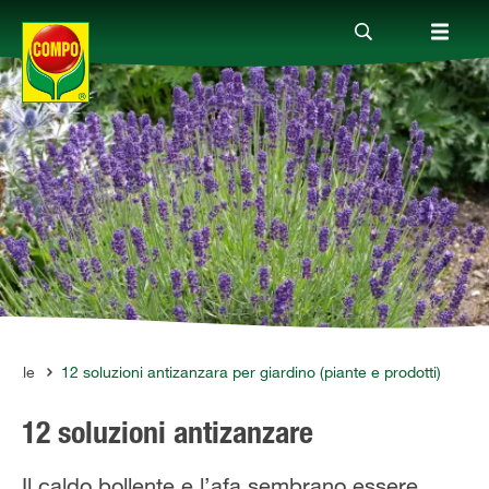
Prodotti
Magazine
Mondi Tematici
Info
urale
12 soluzioni antizanzara per giardino (piante e prodotti)
12 soluzioni antizanzare
Chi siamo
Il caldo bollente e l’afa sembrano essere