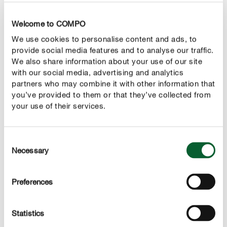
Il laghetto in
7. I pesci rossi, le carpe e le gambusie.
giardino o in terrazzo è un piccolo mondo naturale che,
Welcome to COMPO
sembra incredibile, ci aiuta a eliminare le zanzare. I
We use cookies to personalise content and ads, to
pesci, infatti, si nutrono di uova e larve; le gambusie,
provide social media features and to analyse our traffic.
piccoli pesci da laghetto, sono particolarmente utili. Le
We also share information about your use of our site
libellule e gli anfibi sono anch’essi eccellenti alleati nella
with our social media, advertising and analytics
nostra lotta, così come le lucertole.
partners who may combine it with other information that
you’ve provided to them or that they’ve collected from
Vivono anche in città, silenziosi e attivi dal
your use of their services.
8. I pipistrelli.
crepuscolo all’alba; in una sola notte possono divorare
oltre 2000 zanzare. Niente timore, dunque: sono del tutto
Consent
innocui, non si avvicinano alle persone e sono un’arma
Necessary
Selection
antizanzare di grande potenza.
Le zanzare saranno più attirate intorno
9. Gli abiti chiari.
Preferences
a voi se indossate abiti di colore nero o scuro; maglie e
camicie bianche o chiare aiutano a ridurre l’assalto.
Statistics