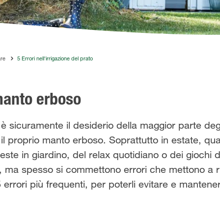
are
5 Errori nell'irrigazione del prato
 manto erboso
è sicuramente il desiderio della maggior parte degl
l proprio manto erboso. Soprattutto in estate, qua
feste in giardino, del relax quotidiano o dei giochi 
, ma spesso si commettono errori che mettono a ri
 errori più frequenti, per poterli evitare e mantene