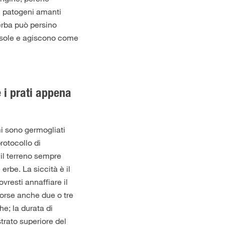
ti patogeni amanti
'erba può persino
il sole e agiscono come
 i prati appena
i sono germogliati
protocollo di
il terreno sempre
rbe. La siccità è il
vresti annaffiare il
forse anche due o tre
e; la durata di
strato superiore del