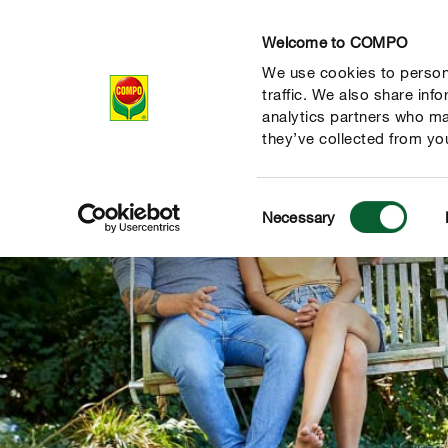
Welcome to COMPO
We use cookies to persona
Prodotti
Magazi
traffic. We also share inf
analytics partners who ma
they’ve collected from you
Consent
Necessary
Selection