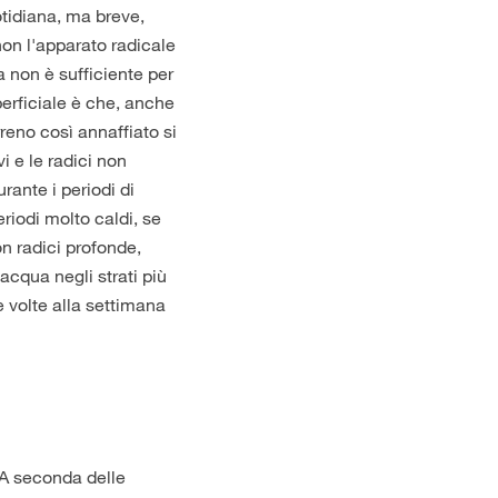
otidiana, ma breve,
non l'apparato radicale
a non è sufficiente per
erficiale è che, anche
reno così annaffiato si
i e le radici non
rante i periodi di
eriodi molto caldi, se
on radici profonde,
acqua negli strati più
e volte alla settimana
 A seconda delle