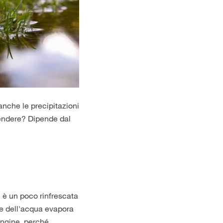
anche le precipitazioni
rendere? Dipende dal
si è un poco rinfrescata
rte dell'acqua evapora
fungine, perché