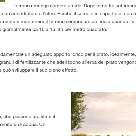
terreno rimanga sempre umido. Dopo circa tre settimane
a un'annaffiatura e l'altra. Poiché il seme è in superficie, non 
ndamentale mantenere il terreno sempre umido fino a quando l’e
o giornalmente da 10 a 15 litri per metro quadrato.
entale un adeguato apporto idrico per il prato. Idealmente, i
 granuli di fertilizzante che aderiscono al'erba del prato vengono
te può sviluppare il suo pieno effetto.
, che possono facilitare il
fornitura di acqua. Un