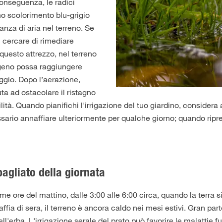
conseguenza, le radici
o scolorimento blu-grigio
nza di aria nel terreno. Se
 cercare di rimediare
questo attrezzo, nel terreno
igeno possa raggiungere
ggio. Dopo l’aerazione,
uta ad ostacolare il ristagno
tà. Quando pianifichi l'irrigazione del tuo giardino, considera 
ssario annaffiare ulteriormente per qualche giorno; quando rip
bagliato della giornata
ime ore del mattino, dalle 3:00 alle 6:00 circa, quando la terra 
ffia di sera, il terreno è ancora caldo nei mesi estivi. Gran pa
ll'erba. L'irrigazione serale del prato può favorire le malattie 