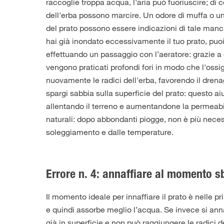
raccoglie troppa acqua, l'aria può fuoriuscire; di 
dell'erba possono marcire. Un odore di muffa o un
del prato possono essere indicazioni di tale manca
hai già inondato eccessivamente il tuo prato, puoi
effettuando un passaggio con l’aeratore: grazie a 
vengono praticati profondi fori in modo che l'oss
nuovamente le radici dell'erba, favorendo il drena
spargi sabbia sulla superficie del prato: questo ai
allentando il terreno e aumentandone la permeabili
naturali: dopo abbondanti piogge, non è più nece
soleggiamento e dalle temperature.
Errore n. 4: annaffiare al momento s
Il momento ideale per innaffiare il prato è nelle pr
e quindi assorbe meglio l’acqua. Se invece si anna
già in superficie e non può raggiungere le radici de