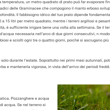
la temperatura, un metro quadrato di prato può far evaporare fino 
le radici delle Graminacee che compogono il manto erboso svil
 profondità. Il fabbisogno idrico del tuo prato dipende fondament
 a 15 litri per metro quadrato, mentre i terreni argillosi e pesanti
ità, è sufficiente irrigare bene una volta alla settimana. Se il te
à d'acqua necessaria nell’arco di due giorni consecutivi, n mod
bbiosi e sciolti ogni tre o quattro giorni, poiché si asciugano p
 solo durante l'estate. Soprattutto nei primi mesi autunnali, p
ba e mantenerla vigorosa, in vista dell’arrivo dei periodi freddi
matica. Pozzanghere e acqua
i acqua. Se nel terreno si