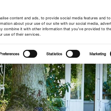
lise content and ads, to provide social media features and to
ne
Mondi Tematici
Info
Chi siamo
Solo il meglio!
ormation about your use of our site with our social media, adver
y combine it with other information that you’ve provided to th
r use of their services.
Preferences
Statistics
Marketing