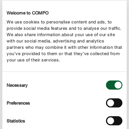
Come hai fatto con la potatura di formazione, anche
Welcome to COMPO
negli anni successivi dovrai eliminare i germogli laterali
We use cookies to personalise content and ads, to
verticali che potrebbero competere con il ramo
provide social media features and to analyse our traffic.
principale e ridurre così la fioritura e la resa. Anche i rami
We also share information about your use of our site
with our social media, advertising and analytics
che crescono parallelamente competono tra loro;
partners who may combine it with other information that
conserva quello più robusto e ben formato. Anche i rami
you’ve provided to them or that they’ve collected from
che crescono verso il basso o verso l'interno dovrebbero
your use of their services.
essere rimossi. Puoi tagliare i rami troppo lunghi per
conservare la chioma ordinata e compatta. Inoltre,
occorre prestare attenzione alla relazione tra gemme da
Consent
Necessary
Selection
frutto e gemme di foglie. Le foglie, che svolgono la
fotosintesi, sono insostituibili per l'albero. Se lasci solo
gemme da frutto nella speranza di un raccolto
Preferences
particolarmente ricco, rimarrai molto deluso nel
prossimo anno.
Statistics
La potatura di formazione viene solitamente svolta