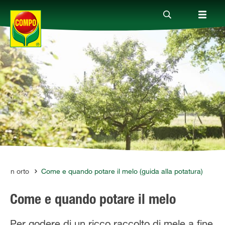
Prodotti
Magazine
Mondi Tematici
Info
e un orto
Come e quando potare il melo (guida alla potatura)
Come e quando potare il melo
Chi siamo
Per godere di un ricco raccolto di mele a fine