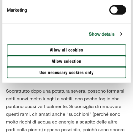
annualmente per i primi cinque-dieci anni. Nel caso di
Marketing
una varietà a crescita molto lenta, possono passare un
anno o due prima che diventi necessaria la potatura. Si
sconsiglia però di rimandare a lungo la potatura del melo
Show details
per poi procedere con un taglio troppo radicale: se
accorci troppo i rami, la pianta reagirà con una crescita
Allow all cookies
estrema e troppo ricca di foglie, che dovrebbe essere
evitata perché indebolisce il melo.
Allow selection
Use necessary cookies only
Un consiglio per evitare i “succhioni”
Soprattutto dopo una potatura severa, possono formarsi
getti nuovi molto lunghi e sottili, con poche foglie che
puntano quasi verticalmente. Si consiglia di rimuovere
questi rami, chiamati anche “succhioni” (perché sono
molto ricchi di acqua ed energie a scapito delle altre
parti della pianta) appena possibile, poiché sono ancora