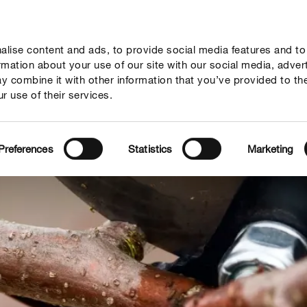
lise content and ads, to provide social media features and to
ne
Mondi Tematici
Info
Chi siamo
Solo il meglio!
ormation about your use of our site with our social media, adver
y combine it with other information that you’ve provided to th
r use of their services.
Preferences
Statistics
Marketing