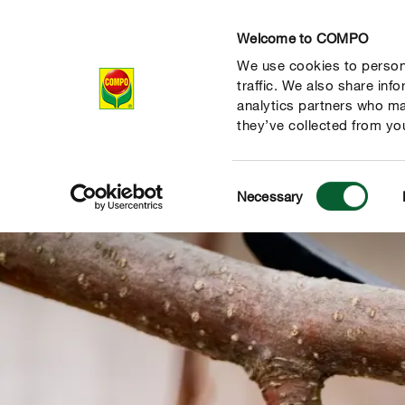
Welcome to COMPO
We use cookies to persona
Prodotti
Magazi
traffic. We also share inf
analytics partners who ma
they’ve collected from you
Consent
Necessary
Selection