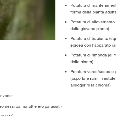
Potatura di manteniment
forma della pianta adulta
Potatura di allevamento (
della giovane pianta)
Potatura di trapianto (equ
epigea con l'apparato ra
Potatura di rimonda (eli
della pianta)
Potatura verde/secca o 
(asportare rami in estate
alleggerire la chioma)
invece:
omessi da malattie e/o parassiti)