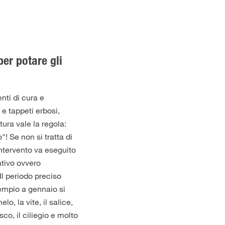
er potare gli
enti di cura e
 e tappeti erbosi,
ura vale la regola:
! Se non si tratta di
ntervento va eseguito
ativo ovvero
Il periodo preciso
empio a gennaio si
elo
, la vite, il salice,
esco, il
ciliegio
e molto