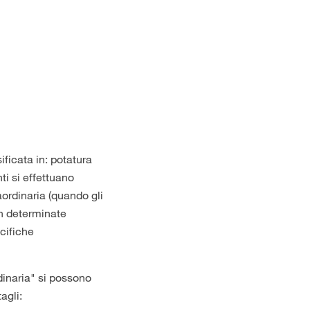
ficata in: potatura
ti si effettuano
ordinaria (quando gli
in determinate
ecifiche
dinaria" si possono
tagli: