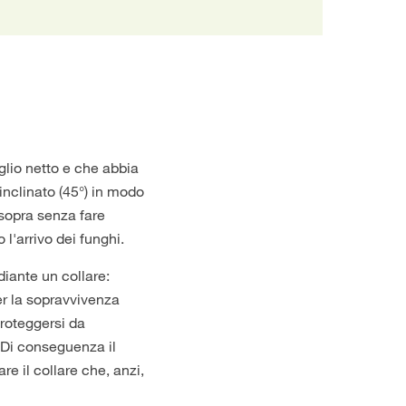
glio netto e che abbia
nclinato (45°) in modo
sopra senza fare
l'arrivo dei funghi.
diante un collare:
er la sopravvivenza
proteggersi da
 Di conseguenza il
re il collare che, anzi,