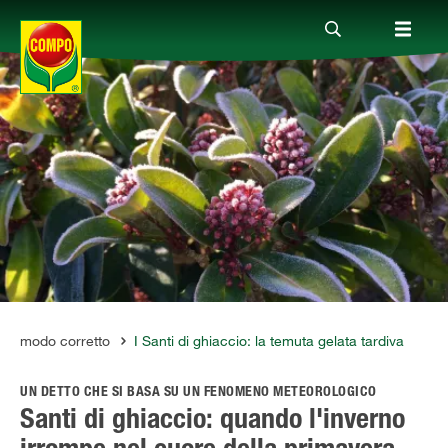
Prodotti
Magazine
Mondi Tematici
Info
 nel modo corretto
I Santi di ghiaccio: la temuta gelata tardiva
UN DETTO CHE SI BASA SU UN FENOMENO METEOROLOGICO
Chi siamo
Santi di ghiaccio: quando l'inverno