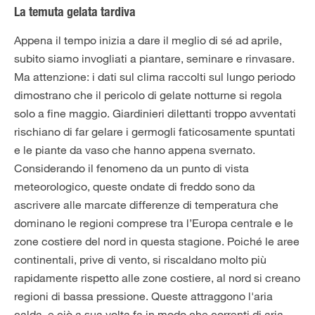
La temuta gelata tardiva
Appena il tempo inizia a dare il meglio di sé ad aprile,
subito siamo invogliati a piantare, seminare e rinvasare.
Ma attenzione: i dati sul clima raccolti sul lungo periodo
dimostrano che il pericolo di gelate notturne si regola
solo a fine maggio. Giardinieri dilettanti troppo avventati
rischiano di far gelare i germogli faticosamente spuntati
e le piante da vaso che hanno appena svernato.
Considerando il fenomeno da un punto di vista
meteorologico, queste ondate di freddo sono da
ascrivere alle marcate differenze di temperatura che
dominano le regioni comprese tra l’Europa centrale e le
zone costiere del nord in questa stagione. Poiché le aree
continentali, prive di vento, si riscaldano molto più
rapidamente rispetto alle zone costiere, al nord si creano
regioni di bassa pressione. Queste attraggono l'aria
calda, e ciò a sua volta fa in modo che correnti di aria