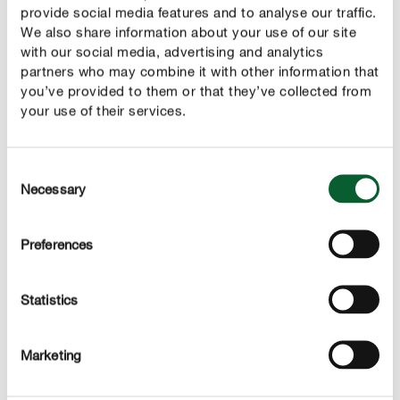
provide social media features and to analyse our traffic.
ghiaccio o santi dell'ultimo freddo deriva dal linguaggio
We also share information about your use of our site
popolare. Fa riferimento non soltanto ai giorni di
with our social media, advertising and analytics
calendario rilevanti per la semina, bensì anche ad alcuni
partners who may combine it with other information that
giorni in cui vengono commemorati alcuni vescovi e
you’ve provided to them or that they’ve collected from
martiri cattolici: san Mamerto (11 maggio), san
your use of their services.
Pancrazio (12 maggio), san Servazio (13 maggio), san
Bonifacio (14 maggio) e santa Sofia (15 maggio). Poiché
Consent
spesso, in passato, si sono verificate gelate tardive in tali
Necessary
Selection
occasioni, queste personalità vengono tradizionalmente
chiamate “Santi di ghiaccio”.
Preferences
Il clou di questa data
Statistics
Il vecchio detto risale ad un tempo precedente la riforma
del calendario del 1582 che ha portato alla
Marketing
cancellazione di dieci giorni dal calendario. Dal
momento che le giornate di commemorazione dei santi,