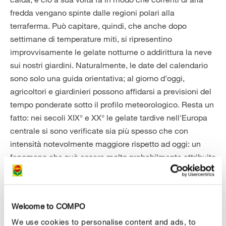
fredda vengano spinte dalle regioni polari alla
terraferma. Può capitare, quindi, che anche dopo
settimane di temperature miti, si ripresentino
improvvisamente le gelate notturne o addirittura la neve
sui nostri giardini. Naturalmente, le date del calendario
sono solo una guida orientativa; al giorno d'oggi,
agricoltori e giardinieri possono affidarsi a previsioni del
tempo ponderate sotto il profilo meteorologico. Resta un
fatto: nei secoli XIX° e XX° le gelate tardive nell'Europa
centrale si sono verificate sia più spesso che con
intensità notevolmente maggiore rispetto ad oggi: un
fenomeno che può essere molto probabilmente attribuito
al riscaldamento globale.
L’espressione "Santi di ghiaccio"
Welcome to COMPO
L’espressione “Santi di ghiaccio” o santi dell'ultimo
We use cookies to personalise content and ads, to