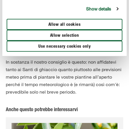
tuttavia, hanno mantenuto il loro vecchio posto nel
Show details
calendario, secondo il nostro calendario attuale il
fenomeno meteorologico dovrebbe in realtà essere
spostato a ritroso di altrettanti giorni (i giorni di gelo
Allow all cookies
dovrebbero quindi essere previsti solo tra il 21 e il 25
Allow selection
maggio). La data dei Santi di ghiaccio varia, inoltre, a
seconda dei Paesi Europei.
Use necessary cookies only
In sostanza il nostro consiglio è questo: non affidatevi
tanto ai Santi di ghiaccio quanto piuttosto alle previsioni
meteo prima di piantare le vostre piantine all’aperto
perché il tempo meteorologico è (e rimarrà) così com'è:
prevedibile solo nel breve periodo.
Anche questo potrebbe interessarvi