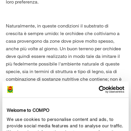
loro preferenza.
Naturalmente, in queste condizioni il substrato di
crescita è sempre umido: le orchidee che coltiviamo a
casa provengono da zone dove piove molto spesso,
anche più volte al giorno. Un buon terreno per orchidee
deve quindi essere realizzato in modo tale da imitare il
più fedelmente possibile l'ambiente naturale di queste
specie, sia in termini di struttura e tipo di legno, sia di
combinazione di sostanze nutritive che contiene; non è
sufficiente utilizzare solo corteccia e un po’ di concime.
La scelta di un substrato specifico per orchidee, di alta
qualità, è il passo più importante per fare correttamente
il rinvaso.
Welcome to COMPO
We use cookies to personalise content and ads, to
provide social media features and to analyse our traffic.