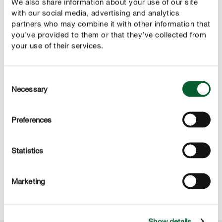
We also share information about your use of our site
with our social media, advertising and analytics
partners who may combine it with other information that
you’ve provided to them or that they’ve collected from
your use of their services.
Consent
Perché c'è la corteccia di pino in un buon substrato
Necessary
per orchidee?
Selection
La corteccia di pino rimane stabile per anni e non si
Preferences
scompone in compost se non dopo decenni. La
corteccia delle specie arboree autoctone, invece, si
decompone rapidamente, impedendo un'adeguata
Statistics
ventilazione delle radici dell'orchidea
Marketing
Show details