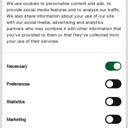
otterrete buoni risultati in modo rapido ed efficace.
We use cookies to personalise content and ads, to
provide social media features and to analyse our traffic.
We also share information about your use of our site
with our social media, advertising and analytics
partners who may combine it with other information that
you’ve provided to them or that they’ve collected from
your use of their services.
Consent
Necessary
Selection
Preferences
Statistics
Cosa fare contro le chiazze di erbe infestanti
Se volete eliminare chiazze più piccole di infestanti
Marketing
oppure se avete già concimato il vostro prato,