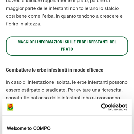
dovreste falciare regolarmente il prato, perché la
maggior parte delle infestanti non tollerano lo sfalcio
così bene come l’erba, in quanto tendono a crescere e
fiorire in altezza.
MAGGIORI INFORMAZIONI SULLE ERBE INFESTANTI DEL
PRATO
Combattere le erbe infestanti in modo efficace
In caso di infestazione isolata, le erbe infestanti possono
essere estirpate o sradicate. Per evitare una ricrescita,
soprattutto nel caso delle infestanti che si propagano
attraverso le radici, si dovrebbe rimuovere l'intero
sistema radicale. Non sempre è sufficiente una
rimozione meccanica per espellere per sempre le erbe
Welcome to COMPO
infestanti da un luogo. Ma niente paura: con i diserbanti