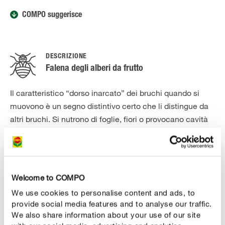
COMPO suggerisce
DESCRIZIONE
Falena degli alberi da frutto
Il caratteristico “dorso inarcato” dei bruchi quando si
muovono è un segno distintivo certo che li distingue da
altri bruchi. Si nutrono di foglie, fiori o provocano cavità
nei frutti e isolate defogliazioni in un albero nel suo
complesso. I bruchi della falena invernale nascono dopo
che l’albero ha messo le gemme e dai primi di giungo si
cibano di foglie, fiori e frutti. Poi si impupano entro
Welcome to COMPO
metà/fine ottobre e appaiono i maschi alati nonché le
We use cookies to personalise content and ads, to
femmine senza ali. Le femmine si arrampicano sul
provide social media features and to analyse our traffic.
tronco fino alla chioma per deporvi le uova.
We also share information about your use of our site