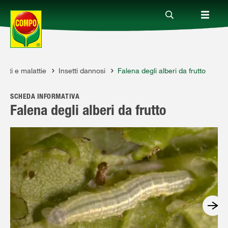
ssiti e malattie
Insetti dannosi
Falena degli alberi da frutto
Prodotti
SCHEDA INFORMATIVA
Magazine
Falena degli alberi da frutto
Mondi Tematici
Info
Chi siamo