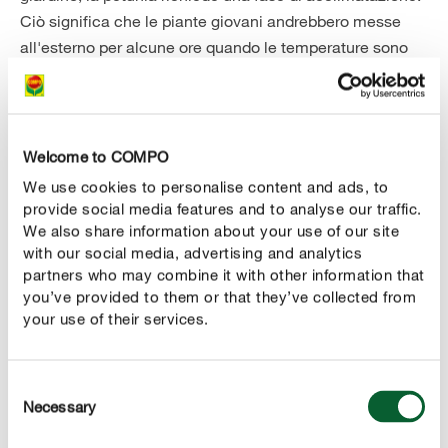
Ciò significa che le piante giovani andrebbero messe
all'esterno per alcune ore quando le temperature sono
miti; di notte, quando fa più fresco, meglio riportare le
piante in ambiente riparato; è sufficiente che le
temperature si abbassino improvvisamente, cosa molto
facile in primavera, per danneggiare la vegetazione.
Welcome to COMPO
We use cookies to personalise content and ads, to
provide social media features and to analyse our traffic.
We also share information about your use of our site
se vuoi usare i semi delle tue petunie per la
Nota:
with our social media, advertising and analytics
semina di nuovo l'anno prossimo, dovresti assicurarti in
partners who may combine it with other information that
anticipo che i semi che hai ottenuto dalle tue piante
you’ve provided to them or that they’ve collected from
siano germinabili, caratteristica che non è presente in
your use of their services.
®
molte varietà di petunia, come le Surfinia
. In
alternativa, acquista ogni anno una bustina di semi: ne
Consent
troverai di tante tipologie, anche bicolori, doppie, striate
Necessary
Selection
o ricadenti, perfette per la riproduzione da seme.