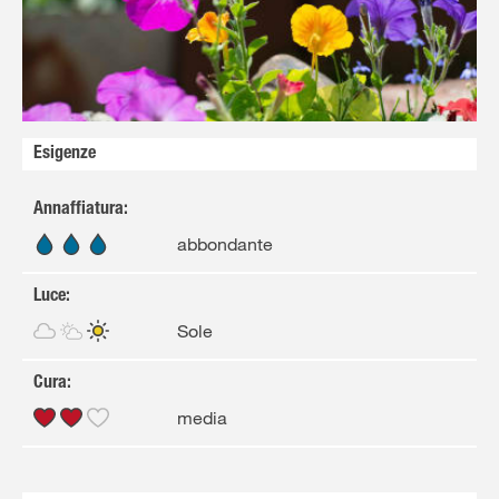
Solo il meglio!
Esigenze
Annaffiatura
:
abbondante
Luce
:
Sole
Cura
:
media