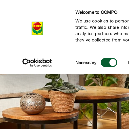
Welcome to COMPO
We use cookies to persona
Prodotti
Magazi
traffic. We also share inf
analytics partners who ma
they’ve collected from you
Consent
Necessary
Selection