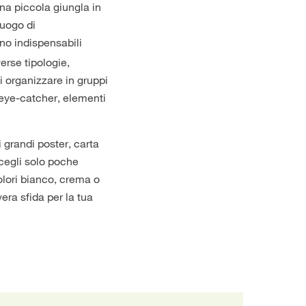
na piccola giungla in
luogo di
o indispensabili
erse tipologie,
 organizzare in gruppi
eye-catcher, elementi
 grandi poster, carta
scegli solo poche
olori bianco, crema o
era sfida per la tua