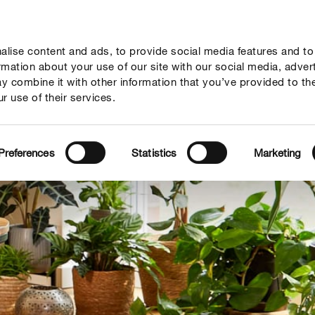
lise content and ads, to provide social media features and to
ne
Mondi Tematici
Info
Chi siamo
Solo il meglio!
ormation about your use of our site with our social media, adver
y combine it with other information that you’ve provided to th
r use of their services.
Preferences
Statistics
Marketing