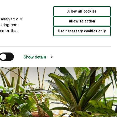
Cerca rivenditori
Allow all cookies
 analyse our
Allow selection
tising and
em or that
Use necessary cookies only
Show details