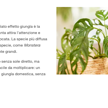
ato effetto giungla è la
nta attira l'attenzione e
locata. La specie più diffusa
e specie, come
Monstera
nte grandi.
o senza sole diretto, ma
ile da moltiplicare: un
 giungla domestica, senza