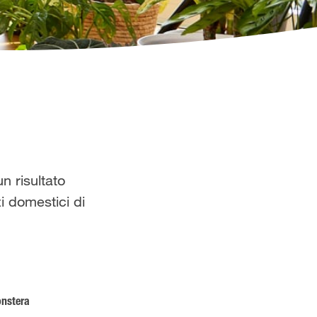
n risultato
zi domestici di
onstera