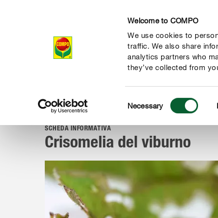
Welcome to COMPO
We use cookies to persona
Prodotti
Magazi
traffic. We also share inf
analytics partners who ma
they’ve collected from you
Consent
Magazine
Tutto su parassiti e malattie
Insetti dannosi
Necessary
COMPO
Selection
SCHEDA INFORMATIVA
Crisomelia del viburno