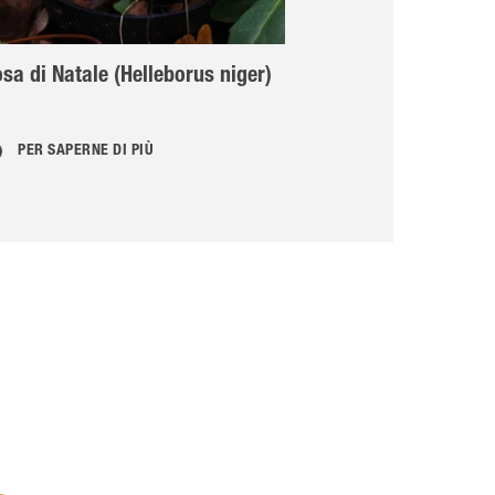
sa di Natale (Helleborus niger)
Anemone d’au
PER SAPERNE DI PIÙ
PER SAPERNE 