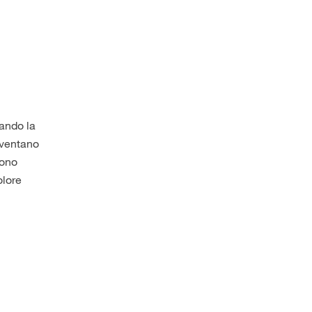
iando la
diventano
sono
olore