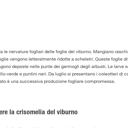
ra le nervature fogliari delle foglie del viburno. Mangiano rasch
foglie vengono letteralmente ridotte a scheletri. Queste foglie 
gono deposte nelle punte dei germogli degli arbusti. Le larve 
-verde e puntini neri. Da luglio si presentano i coleotteri di c
ultato è una successiva produzione fogliare compromessa.
re la crisomelia del viburno