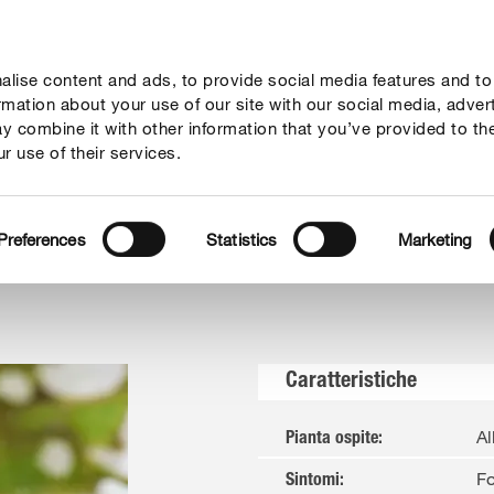
lise content and ads, to provide social media features and to
ne
Mondi Tematici
Info
Chi siamo
Solo il meglio!
ormation about your use of our site with our social media, adver
y combine it with other information that you’ve provided to th
r use of their services.
Crisomelia del viburno
Preferences
Statistics
Marketing
Caratteristiche
Al
Pianta ospite
:
Fo
Sintomi
: