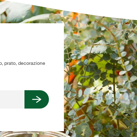
no, prato, decorazione
Ho letto la
dichiarazione sulla protez