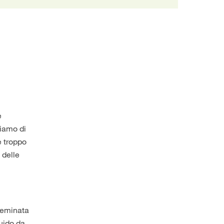
e
liamo di
e troppo
 delle
 seminata
quido da