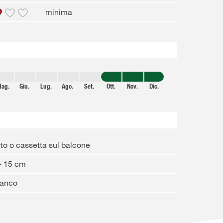
minima
ag.
Giu.
Lug.
Ago.
Set.
Ott.
Nov.
Dic.
to o cassetta sul balcone
- 15 cm
ianco