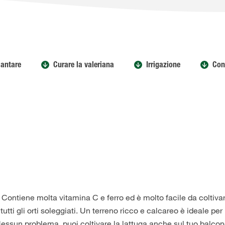
iantare
Curare la valeriana
Irrigazione
Con
 Contiene molta vitamina C e ferro ed è molto facile da coltiva
tti gli orti soleggiati. Un terreno ricco e calcareo è ideale per 
Nessun problema, puoi coltivare la lattuga anche sul tuo balcon