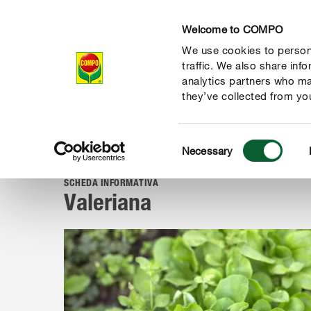
Welcome to COMPO
We use cookies to persona
Prodotti
Magazi
traffic. We also share inf
analytics partners who ma
they’ve collected from you
Consent
Magazine
Piante dalla A alla Z
Erbe aromatiche, frutta e o
Necessary
COMPO
Selection
SCHEDA INFORMATIVA
Valeriana