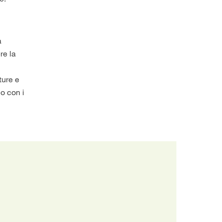
a
re la
n
ture e
 o con i