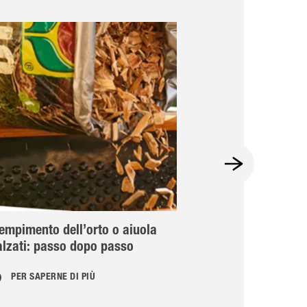
empimento dell’orto o aiuola
Terreno dell'or
alzati: passo dopo passo
terriccio scegl
PER SAPERNE DI PIÙ
PER SAPERNE 