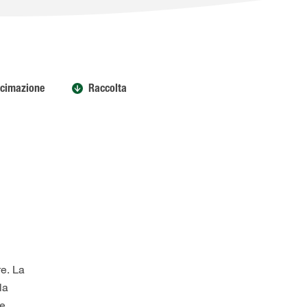
cimazione
Raccolta
re. La
la
e.