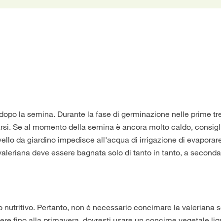
opo la semina. Durante la fase di germinazione nelle prime tr
rsi. Se al momento della semina è ancora molto caldo, consig
vello da giardino impedisce all'acqua di irrigazione di evaporar
leriana deve essere bagnata solo di tanto in tanto, a seconda
 nutritivo. Pertanto, non è necessario concimare la valeriana
iere fino alla primavera, dovresti usare un concime vegetale li