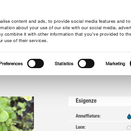
lise content and ads, to provide social media features and to
ne
Mondi Tematici
Info
Chi siamo
Solo il meglio!
ormation about your use of our site with our social media, adver
y combine it with other information that you’ve provided to th
r use of their services.
rtaggi
Valeriana
Preferences
Statistics
Marketing
Esigenze
Annaffiatura
:
Luce
: