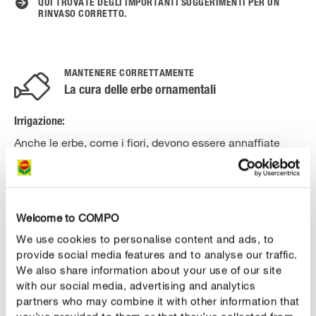
QUI TROVATE DEGLI IMPORTANTI SUGGERIMENTI PER UN
RINVASO CORRETTO.
MANTENERE CORRETTAMENTE
La cura delle erbe ornamentali
Irrigazione:
Anche le erbe, come i fiori, devono essere annaffiate
regolarmente. Seguire questa regola: bagnare con
moderazione, senza lasciare seccare il terreno. Prima di
annaffiare, verificate se la terra è ancora umida. È
necessario evitare assolutamente la formazione di
Welcome to COMPO
acqua stagnante.
We use cookies to personalise content and ads, to
provide social media features and to analyse our traffic.
Concimazione:
We also share information about your use of our site
with our social media, advertising and analytics
Per un sano sviluppo, le erbe ornamentali hanno bisogno
partners who may combine it with other information that
di un apporto di sostanze nutritive che rispetti le