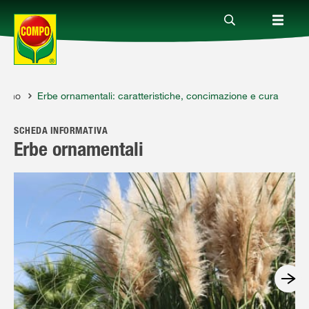
rdino
Erbe ornamentali: caratteristiche, concimazione e cura
Prodotti
SCHEDA INFORMATIVA
Magazine
Erbe ornamentali
Mondi Tematici
Info
Chi siamo