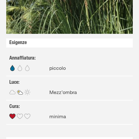
Solo il meglio!
Esigenze
Annaffiatura
:
piccolo
Luce
:
Mezz’ombra
Cura
:
minima