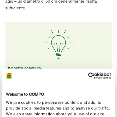
agio – un diametro di 50 cm generalmente risulta
sufficiente.
Il nostro consiglio:
Anche in vaso le peonie fanno la loro bella figura.
Affinché le gemme possano sviluppare tutta la loro
bellezza in un ambiente non familiare, dovreste
Welcome to COMPO
innaffiarla con acqua tiepida!
We use cookies to personalise content and ads, to
provide social media features and to analyse our traffic.
We also share information about your use of our site