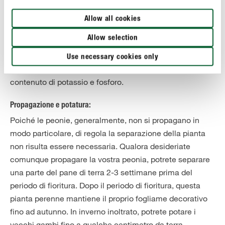
Con un concime povero di azoto potrete favorire la
fioritura, visto che l’azoto favorisce soprattutto la
Allow all cookies
crescita in altezza e la formazione del fogliame della
Allow selection
pianta. Se comunque desiderate una pianta perenne
poderosa con fiori splendidi, quando acquistate il
Use necessary cookies only
concime, assicuratevi di sceglierne uno con un elevato
contenuto di potassio e fosforo.
Propagazione e potatura:
Poiché le peonie, generalmente, non si propagano in
modo particolare, di regola la separazione della pianta
non risulta essere necessaria. Qualora desideriate
comunque propagare la vostra peonia, potrete separare
una parte del pane di terra 2-3 settimane prima del
periodo di fioritura. Dopo il periodo di fioritura, questa
pianta perenne mantiene il proprio fogliame decorativo
fino ad autunno. In inverno inoltrato, potrete potare i
vecchi gambi fino a qualche centimetro da terra.