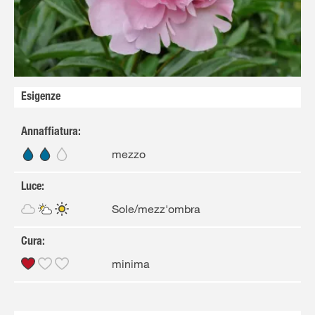
Solo il meglio!
Esigenze
Annaffiatura
:
mezzo
Luce
:
Sole/mezz'ombra
Cura
:
minima