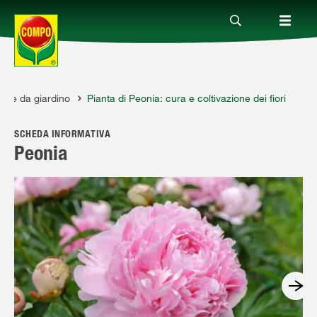
ante da giardino
Pianta di Peonia: cura e coltivazione dei fiori
Prodotti
SCHEDA INFORMATIVA
Magazine
Peonia
Mondi Tematici
Info
Chi siamo