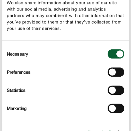
We also share information about your use of our site
alimenti, tessuti e libri.
with our social media, advertising and analytics
partners who may combine it with other information that
you’ve provided to them or that they’ve collected from
RIMEDIO
your use of their services.
Come combattere i pesciolini d’argento
Arieggiando frequentemente e mantenendo asciutta la
Consent
stanza da bagno, la cucina e la cantina si creeranno
Necessary
Selection
condizioni sfavorevoli per questo insetto. Può essere
utilizzato anche uno spray per insetti striscianti per
Preferences
riuscire a trattare anche le fessure sui muri e i diversi
pertugi.
Statistics
Altri parassiti in casa e nelle vicinanze
Marketing