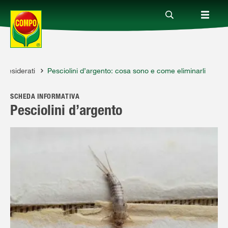
indesiderati
Pesciolini d’argento: cosa sono e come eliminarli
Prodotti
SCHEDA INFORMATIVA
Magazine
Pesciolini d’argento
Mondi Tematici
Info
Chi siamo