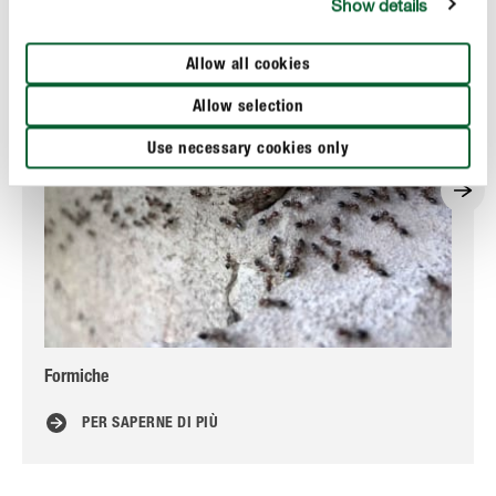
Show details
Allow all cookies
Allow selection
Use necessary cookies only
Formiche
Is
PER SAPERNE DI PIÙ