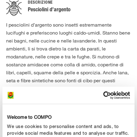
DESCRIZIONE
Pesciolini d’argento
I pesciolini d’argento sono insetti estremamente
lucifughi e preferiscono luoghi caldo-umidi. Stanno bene
nei bagni, nelle cucine e nelle lavanderie. In questi
ambienti, li si trova dietro la carta da parati, le
modanature, nelle crepe e tra le fughe. Si nutrono di
sostanze amidacee come colla di amido, copertine di
libri, capelli, squame della pelle e sporcizia. Anche lana,
seta e fibre sintetiche sono fonti di cibo per questi
insetti. I pesciolini d’argento sopravvivono anche se non
mangiano per più mesi. Un’infestazione grave è chiaro
indizio di umidità ed eventualmente di muffa. I pesciolini
d’argento attenuano l’infestazione di muffa dal momento
Welcome to COMPO
che il fungo è uno dei loro nutrimenti. I problemi sorgono
We use cookies to personalise content and ads, to
quando questi insetti si presentano in massa. Con la loro
provide social media features and to analyse our traffic.
attività di erosione e raschiatura provocano danni ad