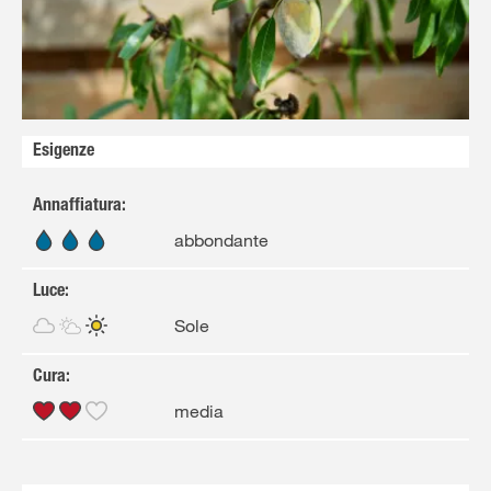
Solo il meglio!
Esigenze
Annaffiatura
:
abbondante
Luce
:
Sole
Cura
:
media