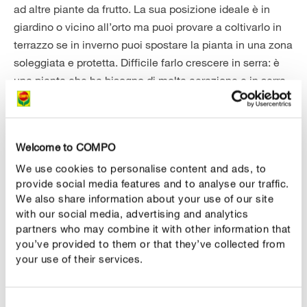
ad altre piante da frutto. La sua posizione ideale è in
giardino o vicino all’orto ma puoi provare a coltivarlo in
terrazzo se in inverno puoi spostare la pianta in una zona
soleggiata e protetta. Difficile farlo crescere in serra: è
una pianta che ha bisogno di molta aerazione e in serra
può ammalarsi più facilmente. Inoltre dovrai considerare
che in vaso il suo fabbisogno idrico è maggiore e
continuativo, e richiederà acqua con regolarità per tutta
Welcome to COMPO
la stagione estiva.
We use cookies to personalise content and ads, to
provide social media features and to analyse our traffic.
We also share information about your use of our site
with our social media, advertising and analytics
partners who may combine it with other information that
you’ve provided to them or that they’ve collected from
your use of their services.
Consent