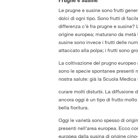
Prugne e susine
Le prugne e susine sono frutti genero
dolci di ogni tipo. Sono frutti di fa
differenza c’è fra prugne e susine? 
origine europea; maturano da metà lu
susine sono invece i frutti delle nu
attaccato alla polpa; i frutti sono g
La coltivazione del prugno europeo r
sono le specie spontanee presenti n
nostra salute: già la Scuola Medica S
curare molti disturbi. La diffusione 
ancora oggi è un tipo di frutto molto
bella fioritura.
Oggi le varietà sono spesso di origin
presenti nell’area europea. Ecco com
europea dalla susina di origine cin