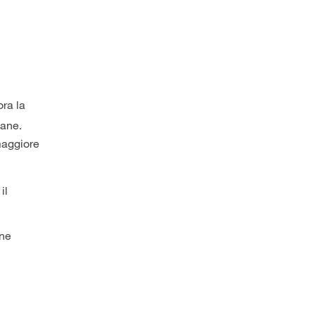
ra la
mane.
maggiore
il
ene