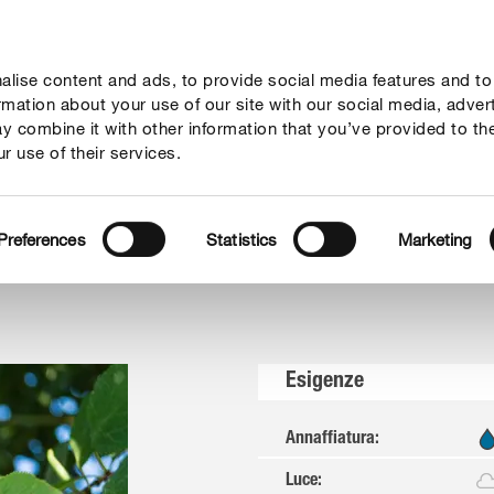
lise content and ads, to provide social media features and to
ne
Mondi Tematici
Info
Chi siamo
Solo il meglio!
ormation about your use of our site with our social media, adver
y combine it with other information that you’ve provided to th
r use of their services.
rtaggi
Pianta di Susino: innesti, potatura e cura
Preferences
Statistics
Marketing
Esigenze
Annaffiatura
:
Luce
: