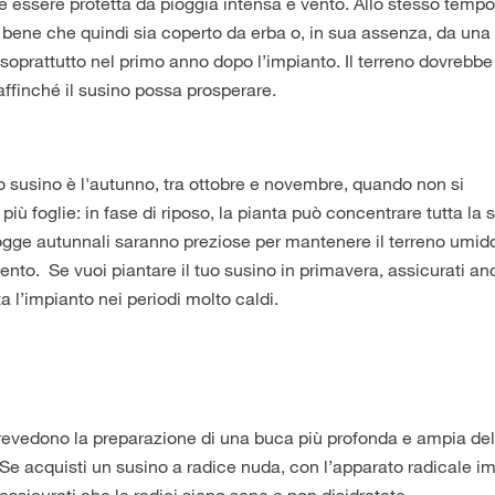
e essere protetta da pioggia intensa e vento. Allo stesso tempo,
è bene che quindi sia coperto da erba o, in sua assenza, da una
soprattutto nel primo anno dopo l’impianto. Il terreno dovrebb
affinché il susino possa prosperare.
 susino è l'autunno, tra ottobre e novembre, quando non si
iù foglie: in fase di riposo, la pianta può concentrare tutta la 
piogge autunnali saranno preziose per mantenere il terreno umid
ento. Se vuoi piantare il tuo susino in primavera, assicurati a
ita l’impianto nei periodi molto caldi.
evedono la preparazione di una buca più profonda e ampia dell
. Se acquisti un susino a radice nuda, con l’apparato radicale 
assicurati che le radici siano sane e non disidratate.