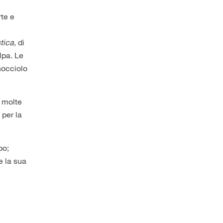
rte e
tica
, di
lpa. Le
nocciolo
; molte
 per la
po;
e la sua
e