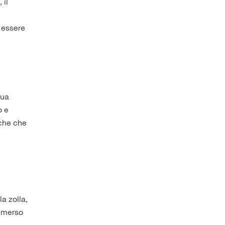
 il
e essere
sua
o e
nche che
a zolla,
immerso