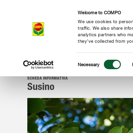
Welcome to COMPO
We use cookies to persona
Prodotti
Magazi
traffic. We also share inf
analytics partners who ma
they’ve collected from you
Consent
Magazine
Piante dalla A alla Z
Erbe aromatiche, frutta e o
Necessary
COMPO
Selection
SCHEDA INFORMATIVA
Susino