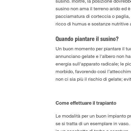
susino. Inoltre, la posizione dovrebb
susino non ama il terreno arido ed 
pacciamatura di corteccia o paglia, 
ricco di humus e sostanze nutritive 
Quando piantare il susino?
Un buon momento per piantare il tuo
annunciano gelate e l'albero non ha p
energia sull'apparato radicale; le 
morbido, favorendo così l’attecchim
non ci sia più il rischio di gelate; ev
Come effettuare il trapianto
Le modalità per un buon impianto pr
se si tratta di un esemplare in vaso
in un sacchetto di torba o segatura, 