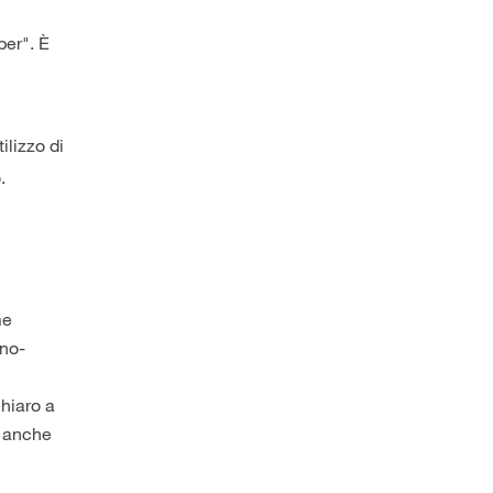
ber". È
ilizzo di
.
me
ino-
chiaro a
a anche