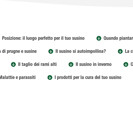
Posizione: il luogo perfetto per il tuo susino
Quando piantar
à di prugne e susine
Il susino si autoimpollina?
La c
Il taglio dei rami alti
Il susino in inverno
C
Malattie e parassiti
I prodotti per la cura del tuo susino