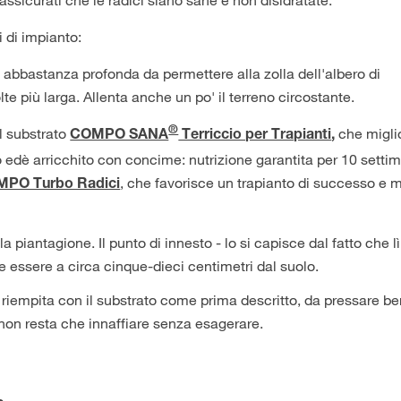
i di impianto:
abbastanza profonda da permettere alla zolla dell'albero di
te più larga. Allenta anche un po' il terreno circostante.
®
l substrato
che miglio
COMPO SANA
Terriccio per Trapianti
,
eno edè arricchito con concime: nutrizione garantita per 10 setti
, che favorisce un trapianto di successo e 
PO Turbo Radici
a piantagione. Il punto di innesto - lo si capisce dal fatto che lì 
e essere a circa cinque-dieci centimetri dal suolo.
e riempita con il substrato come prima descritto, da pressare b
 non resta che innaffiare senza esagerare.