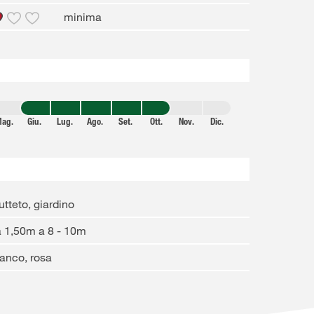
minima
ag.
Giu.
Lug.
Ago.
Set.
Ott.
Nov.
Dic.
utteto, giardino
 1,50m a 8 - 10m
anco, rosa