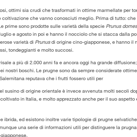
si, ottimi sia crudi che trasformati in ottime marmellate per to
cile coltivazione che vanno conosciuti meglio. Prima di tutto: che
Le prime sono prodotte sulle varietà della specie
Prunus domes
glio e agosto in poi e hanno il nocciolo che si stacca dalla po
merose varietà di
Prunus
di origine cino-giapponese, e hanno il 
rossi, tondeggianti e molto succosi.
isale a più di 2.000 anni fa e ancora oggi ha grande diffusione
ei nostri boschi. Le prugne sono da sempre considerate ottime
alernitana reputava che i frutti fossero utili per
del susino di origine orientale è invece avvenuta molti secoli do
 coltivato in Italia, e molto apprezzato anche per il suo aspetto 
e ibrida, ed esistono inoltre varie tipologie di prugne selvatich
unque una serie di informazioni utili per distinguere la prugna
o-giapponese.