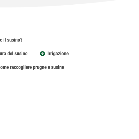
e il susino?
ura del susino
Irrigazione
ome raccogliere prugne e susine