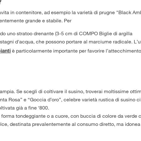
?
avita in contenitore, ad esempio la varietà di prugne "Black Am
ientemente grande e stabile. Per
do uno stratoo drenante (3-5 cm di COMPO Biglie di argilla
ristagni d'acqua, che possono portare al marciume radicale. L’ut
è particolarmente importante per favorire l’attecchimento
ianti
mpia. Se scegli di coltivare il susino, troverai moltissime otti
ta Rosa” e “Goccia d’oro”, celebre varietà rustica di susino c
tivata già a fine ‘800.
 di forma tondeggiante o a cuore, con buccia di colore da verde 
dolce, destinata prevalentemente al consumo diretto, ma idone